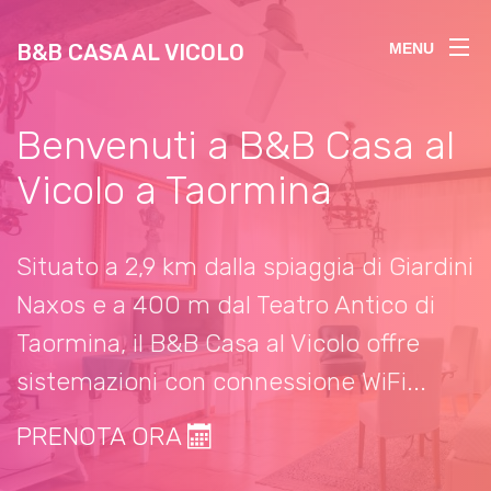
B&B CASA AL VICOLO
MENU
Benvenuti a B&B Casa al
Vicolo a Taormina
Situato a 2,9 km dalla spiaggia di Giardini
Naxos e a 400 m dal Teatro Antico di
Taormina, il B&B Casa al Vicolo offre
sistemazioni con connessione WiFi...
PRENOTA ORA